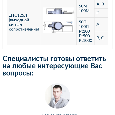
A, В
50М
100М
C
ДТС125Л
(выходной
50П
A
сигнал -
100П
сопротивление)
Рt100
Рt500
В, C
Рt1000
Специалисты готовы ответить
на любые интересующие Вас
вопросы: