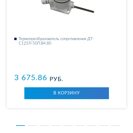
Тер­мо­пре­об­ра­зо­ва­тель со­про­тив­ле­ния ДТ­
С125Л-50П.В4.80
3 675.86
РУБ.
В КОР­ЗИ­НУ