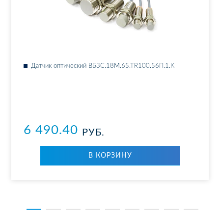
Дат­чик оп­ти­че­ский ВБ3С.18М.65.ТR100.56П.1.K
6 490.40
РУБ.
В КОР­ЗИ­НУ