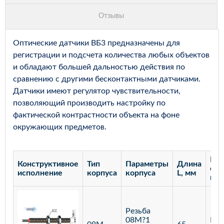
Оптические датчики ВБ3 предназначены для
регистрации и подсчета количества любых объектов
и обладают большей дальностью действия по
сравнению с другими бесконтактными датчиками.
Датчики имеют регулятор чувствительности,
позволяющий производить настройку по
фактической контрастности объекта на фоне
окружающих предметов.
Рас
Конструктивное
Тип
Параметры
Длина
сра
исполнение
корпуса
корпуса
L, мм
мм
Резьба
08М?1
Бар