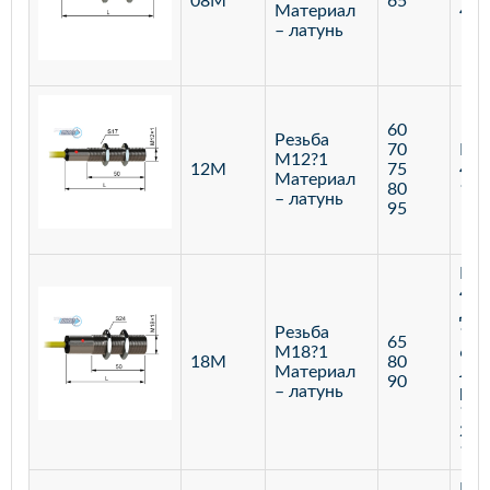
08М
65
Материал
400
– латунь
60
Резьба
70
Бар
М12?1
12М
75
400
Материал
80
120
– латунь
95
Бар
400
Диф
Резьба
100
65
М18?1
600
18М
80
Материал
Лаз
90
– латунь
реф
100
250
100
Бар