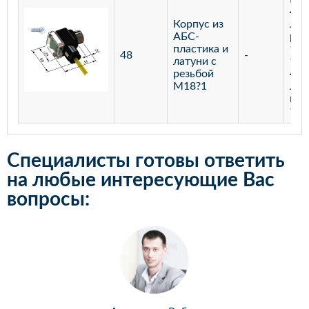
400
Корпус из
Лаз
АБС-
реф
пластика и
100
48
-
латуни с
100
резьбой
400
М18?1
Лаз
мар
100
Специалисты готовы ответить
на любые интересующие Вас
вопросы: