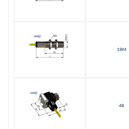
18М
48