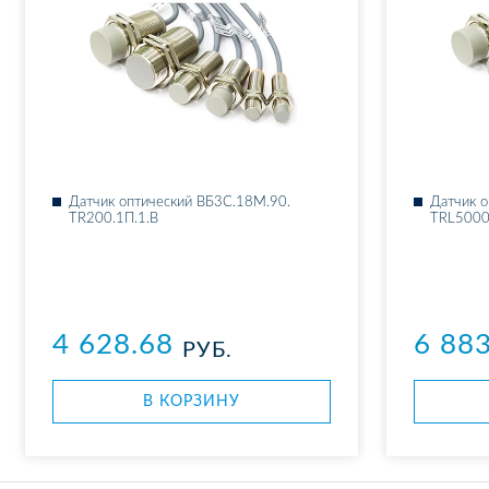
Дат­чик оп­ти­че­ский ВБ3С.18М.90.​
Дат­чик о
TR200.1П.1.В
TRL5000
4 628.68
6 88
РУБ.
В КОР­ЗИ­НУ