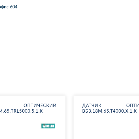
2 офис 604
ИК ОП­ТИ­ЧЕ­СКИЙ
ДАТ­ЧИК ОП­ТИ­Ч
.65.​TRL5000.5.1.К
ВБ3.18М.65.Т4000.Х.1.К