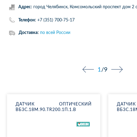
Адрес:
город Челябинск, Комсомольский проспект дом 
Телефон:
+7 (351) 700-75-17
Доставка:
по всей России
1
/
9
ДАТ­ЧИК ОП­ТИ­ЧЕ­СКИЙ
ДАТ­Ч
ВБ3С.18М.90.​TR200.1П.1.В
ВБ3С.18М