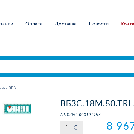
пании
Оплата
Доставка
Новости
Конт
чики ВБ3
ВБ3С.18М.80.ТRL5
АРТИКУЛ:
000101957
8 96