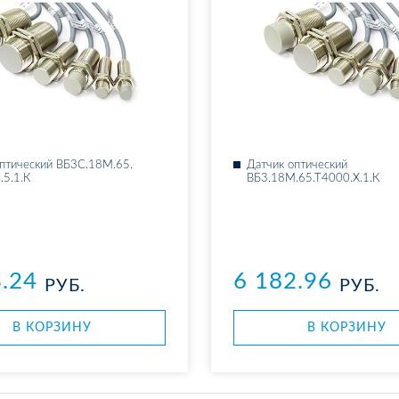
п­ти­че­ский ВБ3С.18М.65.​
Дат­чик оп­ти­че­ский
.5.1.К
ВБ3.18М.65.Т4000.Х.1.К
3.24
6 182.96
РУБ.
РУБ.
В КОР­ЗИ­НУ
В КОР­ЗИ­НУ