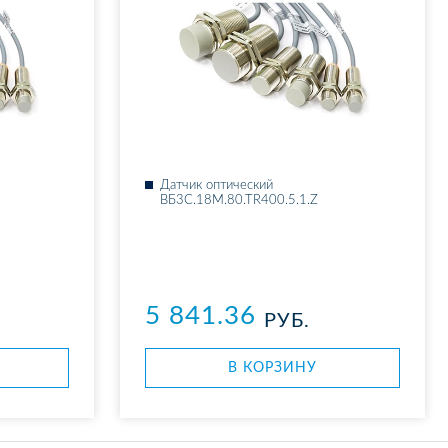
Дат­чик оп­ти­че­ский
ВБ3С.18М.80.ТR400.5.1.Z
5 841.36
РУБ.
В КОР­ЗИ­НУ