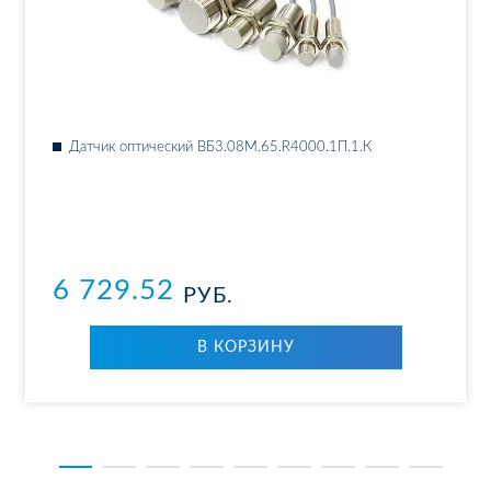
Дат­чик оп­ти­че­ский ВБ3.08М.65.R4000.1П.1.К
6 729.52
РУБ.
В КОР­ЗИ­НУ