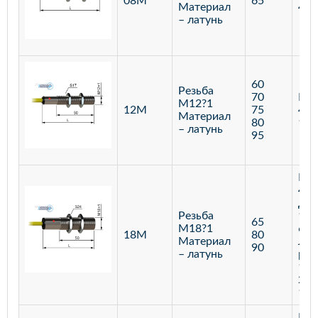
08М
65
Материал
400
– латунь
60
Резьба
70
Бар
М12?1
12М
75
400
Материал
80
120
– латунь
95
Бар
400
Диф
Резьба
100
65
М18?1
600
18М
80
Материал
Лаз
90
– латунь
реф
100
250
100
Бар