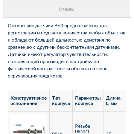
Оптические датчики ВБ3 предназначены для
регистрации и подсчета количества любых объектов
и обладают большей дальностью действия по
сравнению с другими бесконтактными датчиками.
Датчики имеют регулятор чувствительности,
позволяющий производить настройку по
фактической контрастности объекта на фоне
окружающих предметов.
Рас
Конструктивное
Тип
Параметры
Длина
сра
исполнение
корпуса
корпуса
L, мм
мм
Резьба
08М?1
Бар