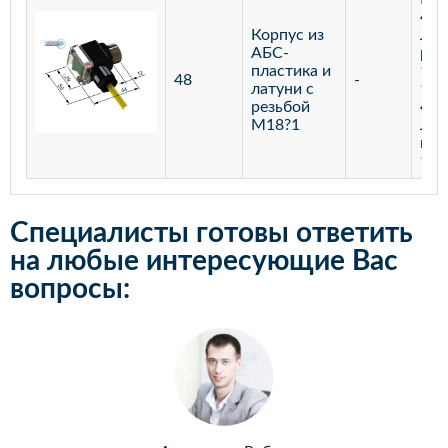
400
Корпус из
Лаз
АБС-
реф
пластика и
100
48
-
латуни с
100
резьбой
400
М18?1
Лаз
мар
100
Специалисты готовы ответить
на любые интересующие Вас
вопросы: