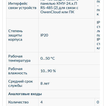
порт
Интерфейс
панелью КМУ-24.х.П
– дл
связи устройств
RS-485 (2) для связи с
подк
OwenCloud или ПК
к КМ
IP65 
стор
Степень
лице
защиты
IP20
пане
корпуса
IP20 
стор
клем
Рабочая
0…50 °С
температура
Рабочая
10…90 %
влажность
Средний срок
8 лет
службы
Аналоговые входы
Количество
4
0