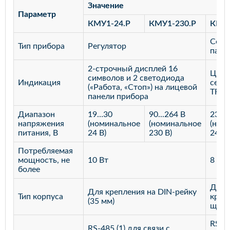
Значение
Параметр
КМУ1-24.Р
КМУ1-230.Р
КМУ1
Сенс
Тип прибора
Регулятор
пане
2-строчный дисплей 16
Цвет
символов и 2 светодиода
Индикация
сенс
(«Работа, «Стоп») на лицевой
TFT э
панели прибора
Диапазон
19…30
90...264 В
23…2
напряжения
(номинальное
(номинальное
(ном
питания, В
24 В)
230 В)
24 В)
Потребляемая
мощность, не
10 Вт
8 Вт
более
Для
Для крепления на DIN-рейку
Тип корпуса
креп
(35 мм)
щит
RS-4
RS-485 (1) для связи с