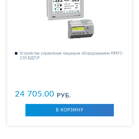
Ус­трой­ства уп­рав­ле­ния пи­ще­вым обо­ру­до­ва­ни­ем КМУ1-
230.ВДП.Р
24 705.00
РУБ.
В КОР­ЗИ­НУ