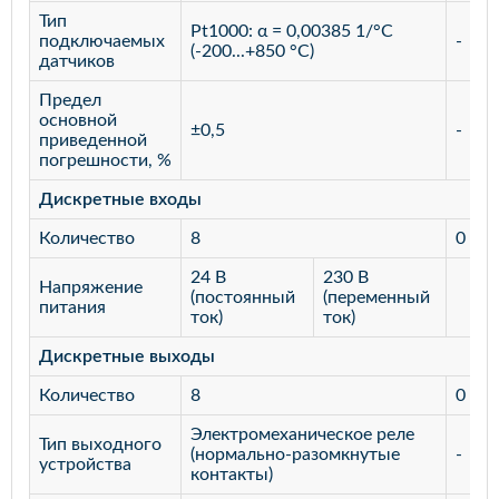
Тип
Pt1000: α = 0,00385 1/°С
подключаемых
-
(-200...+850 °C)
датчиков
Предел
основной
±0,5
-
приведенной
погрешности, %
Дискретные входы
Количество
8
0
24 В
230 В
Напряжение
(постоянный
(переменный
питания
ток)
ток)
Дискретные выходы
Количество
8
0
Электромеханическое реле
Тип выходного
(нормально-разомкнутые
-
устройства
контакты)